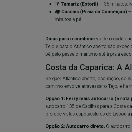
🌴
Tamariz (Estoril)
— 35 minutos. M
🏘️
Cascais (Praia da Conceição)
— 
minutos a pé.
Dicas para o comboio:
valide o cartão n
Tejo e para o Atlântico aberto são exceci
pé pelo passeio marítimo até à praia esc
Costa da Caparica: A Al
Se quer Atlântico aberto, ondulação, céus
caminho envolve atravessar o Tejo, e há tr
Opção 1: Ferry mais autocarro (a rota
autocarro 135 de Cacilhas para a Costa da 
oferece vistas espetaculares de Lisboa a p
Opção 2: Autocarro direto.
O autocarro 