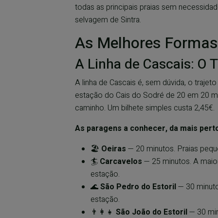
todas as principais praias sem necessidade
selvagem de Sintra.
As Melhores Formas 
A Linha de Cascais: O T
A linha de Cascais é, sem dúvida, o traje
estação do Cais do Sodré de 20 em 20 min
caminho. Um bilhete simples custa 2,45€.
As paragens a conhecer, da mais perto
🏖️
Oeiras
— 20 minutos. Praias pequ
🏄
Carcavelos
— 25 minutos. A maior 
estação.
🌊
São Pedro do Estoril
— 30 minutos
estação.
👨‍👩‍👧
São João do Estoril
— 30 min