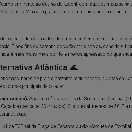
esmo em frente ao Casino do Estoril, com água calma, piscina 
40 minutos. Vila com praia, com o centro histórico, a marina e 
o leitor da plataforma antes de embarcar. Sente-se no lado esque
onais. E nos fins de semana de verão mais cheios, considere ir p
olhida; é mais plano, mais bonito e menos apressado do que anda
ternativa Atlântica 🌊
 enormes, bares de praia e bastante mais espaço, a Costa da Ca
ês formas principais de o fazer.
 panorâmica).
Apanhe o ferry do Cais do Sodré para Cacilhas (1
Caparica (cerca de 30 minutos). Custo total: menos de 5€. É a ro
artir da água.
161 da TST sai da Praça de Espanha ou do Marquês de Pombal 