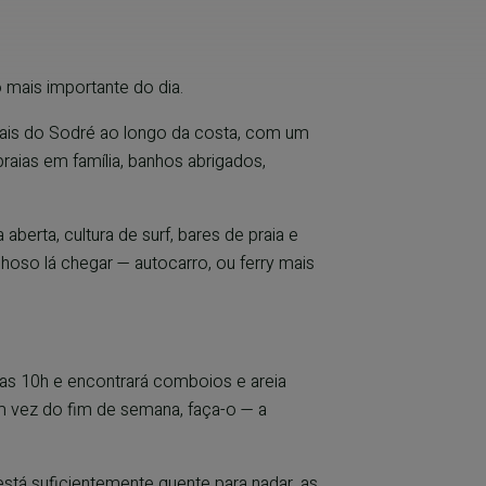
o mais importante do dia.
Cais do Sodré ao longo da costa, com um
aias em família, banhos abrigados,
 aberta, cultura de surf, bares de praia e
oso lá chegar — autocarro, ou ferry mais
as 10h e encontrará comboios e areia
em vez do fim de semana, faça-o — a
está suficientemente quente para nadar, as