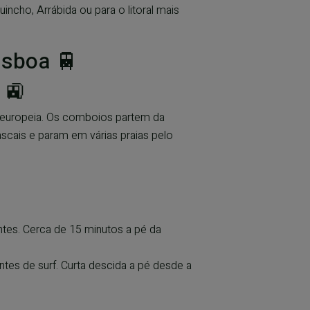
incho, Arrábida ou para o litoral mais
isboa 🚆
 🚉
al europeia. Os comboios partem da
scais e param em várias praias pelo
antes. Cerca de 15 minutos a pé da
ntes de surf. Curta descida a pé desde a