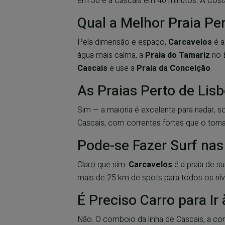
em 30 e a Cascais em 40 minutos. A Costa
Qual a Melhor Praia Pe
Pela dimensão e espaço,
Carcavelos
é a
água mais calma, a
Praia do Tamariz
no E
Cascais
e use a
Praia da Conceição
.
As Praias Perto de Lis
Sim — a maioria é excelente para nadar, s
Cascais, com correntes fortes que o torn
Pode-se Fazer Surf nas
Claro que sim.
Carcavelos
é a praia de su
mais de 25 km de spots para todos os nív
É Preciso Carro para Ir 
Não. O comboio da linha de Cascais, a com