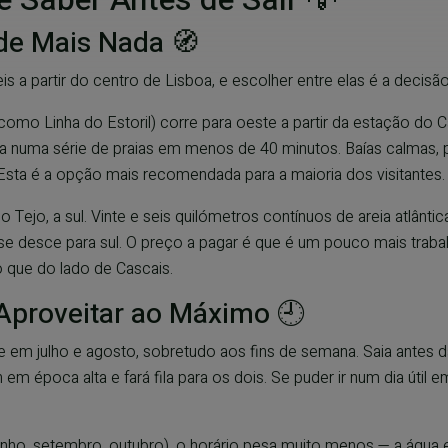
de Mais Nada 🧭
s a partir do centro de Lisboa, e escolher entre elas é a decisã
mo Linha do Estoril) corre para oeste a partir da estação do 
 numa série de praias em menos de 40 minutos. Baías calmas, pr
. Esta é a opção mais recomendada para a maioria dos visitantes.
 Tejo, a sul. Vinte e seis quilómetros contínuos de areia atlântica
 desce para sul. O preço a pagar é que é um pouco mais trabalh
o que do lado de Cascais.
 Aproveitar ao Máximo 🕘
em julho e agosto, sobretudo aos fins de semana. Saia antes d
m época alta e fará fila para os dois. Se puder ir num dia útil 
unho, setembro, outubro), o horário pesa muito menos — a água 