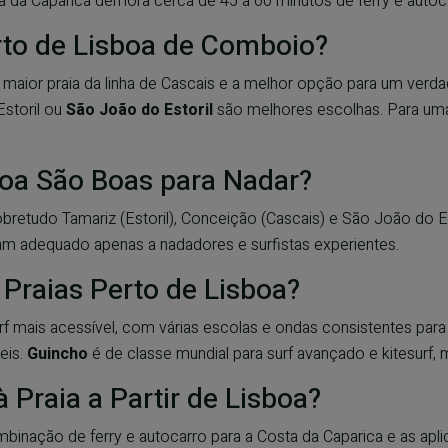
 da Caparica demora cerca de 45 a 60 minutos de ferry e autocar
rto de Lisboa de Comboio?
 maior praia da linha de Cascais e a melhor opção para um verdade
storil ou
São João do Estoril
são melhores escolhas. Para uma 
boa São Boas para Nadar?
obretudo Tamariz (Estoril), Conceição (Cascais) e São João do E
am adequado apenas a nadadores e surfistas experientes.
 Praias Perto de Lisboa?
rf mais acessível, com várias escolas e ondas consistentes para 
eis.
Guincho
é de classe mundial para surf avançado e kitesurf, 
à Praia a Partir de Lisboa?
binação de ferry e autocarro para a Costa da Caparica e as apl