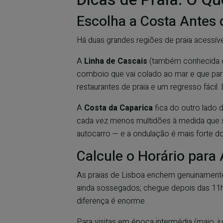
Escolha a Costa Antes 
Há duas grandes regiões de praia acessívei
A
Linha de Cascais
(também conhecida co
comboio que vai colado ao mar e que para
restaurantes de praia e um regresso fácil
A
Costa da Caparica
fica do outro lado do
cada vez menos multidões à medida que se
autocarro — e a ondulação é mais forte d
Calcule o Horário para
As praias de Lisboa enchem genuinamente 
ainda sossegados; chegue depois das 11h e
diferença é enorme.
Para visitas em época intermédia (maio, j